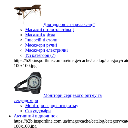
Для здоров’я та релаксації
Масажні столи та стільці
Масажні крісла
Інверсійні столи
Масажери ручні
Масажери електричні
Усі категорії (7)
https://b2b.insportline.com.ua/image/cache/catalog/category/
100x100.jpg
Монітори серцевого ритму та
секундоміри
Монітори серцевого ритму
Секундоміри
Активний відпочинок
https://b2b.insportline.com.ua/image/cache/catalog/category/
100x100.jpg