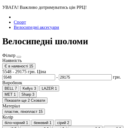
УВАГА! Важливо дотримуватись цін РРЦ!
Спорт
Велосипедні аксесуари
Велосипедні шоломи
Фільтр
Наявність
Є в наявності
15
5548
-
29175
грн.
Ціна
-
грн.
Виробник
BELL
7
Kellys
3
LAZER
1
MET
1
Sharp
3
Показати ще 2
Сховати
Матеріал
пластик, пінопласт
15
Колір
біло-чорний
1
бежевий
1
сірий
2