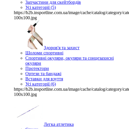
Запчастини для скейтбордів
Усі категорії (5)
https://b2b.insportline.com.ua/image/cache/catalog/category/
100x100.jpg
Здоров'я та захист
Шоломи спортивні
Спортивні окуляри, окуляри та сонцезахисні
окуляри
Протектори
Ортези та бандажі
Вставки для взуття
Усі категорії (6)
https://b2b.insportline.com.ua/image/cache/catalog/category/
100x100.jpg
Легка атлетика