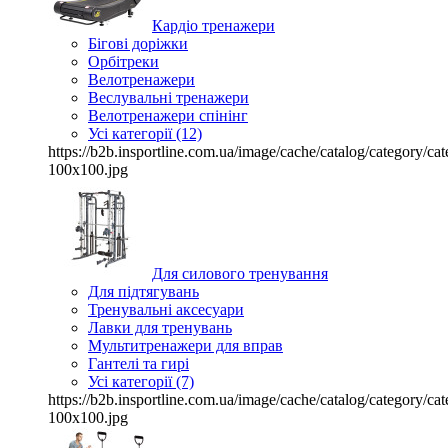
Кардіо тренажери
Бігові доріжки
Орбітреки
Велотренажери
Веслувальні тренажери
Велотренажери спінінг
Усі категорії (12)
https://b2b.insportline.com.ua/image/cache/catalog/category/
100x100.jpg
Для силового тренування
Для підтягувань
Тренувальні аксесуари
Лавки для тренувань
Мультитренажери для вправ
Гантелі та гирі
Усі категорії (7)
https://b2b.insportline.com.ua/image/cache/catalog/category/
100x100.jpg