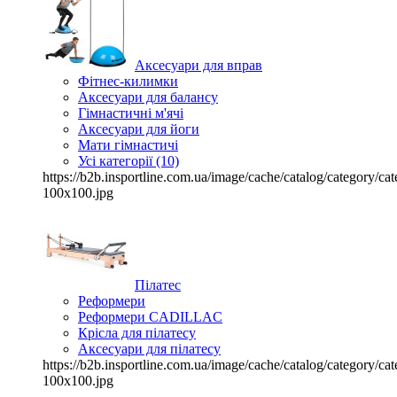
Аксесуари для вправ
Фітнес-килимки
Аксесуари для балансу
Гімнастичні м'ячі
Аксесуари для йоги
Мати гімнастичі
Усі категорії (10)
https://b2b.insportline.com.ua/image/cache/catalog/category/
100x100.jpg
Пілатес
Реформери
Реформери CADILLAC
Крісла для пілатесу
Аксесуари для пілатесу
https://b2b.insportline.com.ua/image/cache/catalog/category/
100x100.jpg