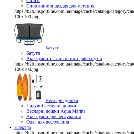
Списи
Спортивне знаряддя для метання
https://b2b.insportline.com.ua/image/cache/catalog/category/
100x100.png
Батути
Батути
Аксесуари та запчастини для батутів
https://b2b.insportline.com.ua/image/cache/catalog/category/
100x100.jpg
Веслярні дошки
Надувні веслярні дошки
Веслярні дошки Aqua Marina
Аксесуари для веслування
Одяг для веслування
Електро
https://b2b.insportline.com.ua/image/cache/catalog/category/