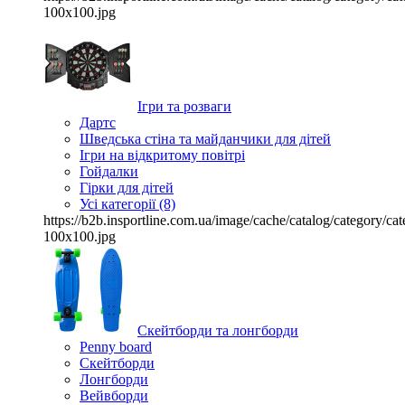
100x100.jpg
Ігри та розваги
Дартс
Шведська стіна та майданчики для дітей
Ігри на відкритому повітрі
Гойдалки
Гірки для дітей
Усі категорії (8)
https://b2b.insportline.com.ua/image/cache/catalog/category/
100x100.jpg
Скейтборди та лонгборди
Penny board
Скейтборди
Лонгборди
Вейвборди