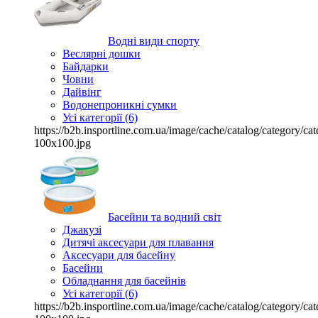
Водні види спорту
Веслярні дошки
Байдарки
Човни
Дайвінг
Водонепроникні сумки
Усі категорії (6)
https://b2b.insportline.com.ua/image/cache/catalog/category/
100x100.jpg
Басейни та водний світ
Джакузі
Дитячі аксесуари для плавання
Аксесуари для басейну
Басейни
Обладнання для басейнів
Усі категорії (6)
https://b2b.insportline.com.ua/image/cache/catalog/category/