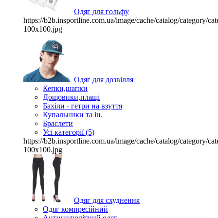
Одяг для гольфу
https://b2b.insportline.com.ua/image/cache/catalog/category/
100x100.jpg
Одяг для дозвілля
Кепки,шапки
Дощовики,плащі
Бахіли - гетри на взуття
Купальники та ін.
Браслети
Усі категорії (5)
https://b2b.insportline.com.ua/image/cache/catalog/category/
100x100.jpg
Одяг для схуднення
Одяг компресійний
Антицелюлітний одяг