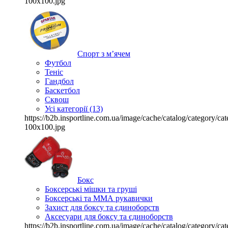
100x100.jpg
Спорт з м’ячем
Футбол
Теніс
Гандбол
Баскетбол
Сквош
Усі категорії (13)
https://b2b.insportline.com.ua/image/cache/catalog/category/
100x100.jpg
Бокс
Боксерські мішки та груші
Боксерські та ММА рукавички
Захист для боксу та єдиноборств
Аксесуари для боксу та єдиноборств
https://b2b.insportline.com.ua/image/cache/catalog/category/