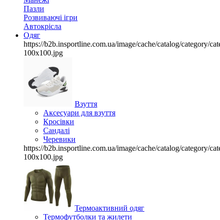
Пазли
Розвиваючі ігри
Автокрісла
Одяг
https://b2b.insportline.com.ua/image/cache/catalog/category/
100x100.jpg
Взуття
Аксесуари для взуття
Кросівки
Сандалі
Черевики
https://b2b.insportline.com.ua/image/cache/catalog/category/
100x100.jpg
Термоактивний одяг
Термофутболки та жилети