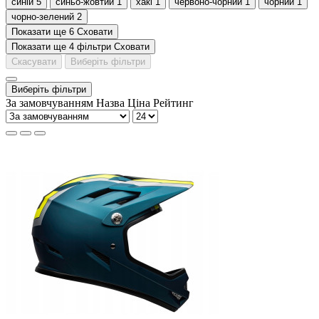
синій
5
синьо-жовтий
1
хакі
1
червоно-чорний
1
чорний
1
чорно-зелений
2
Показати ще 6
Сховати
Показати ще 4 фільтри
Сховати
Скасувати
Виберіть фільтри
Виберіть фільтри
За замовчуванням
Назва
Ціна
Рейтинг