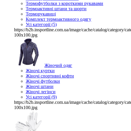
Термофутболки з короткими рукавами
Термоактивні штани та шорти
Терморукавиці
Комплект термоактивного одягу
Усі категорії (5)
https://b2b.insportline.com.ua/image/cache/catalog/category/
100x100.jpg
Жіночий одяг
Жіночі куртки
Жіночі спортивні кофти
Жіночі футболки
Жіночі штани
Жіночі легінси
Усі категорії (9)
https://b2b.insportline.com.ua/image/cache/catalog/category/
100x100.jpg