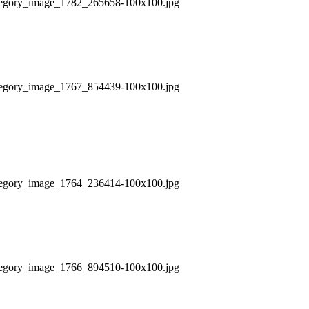
/category_image_1782_265658-100x100.jpg
/category_image_1767_854439-100x100.jpg
/category_image_1764_236414-100x100.jpg
/category_image_1766_894510-100x100.jpg