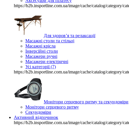
Аксесуари для пілатесу
https://b2b.insportline.com.ua/image/cache/catalog/category
Для здоров’я та релаксації
Масажні столи та стільці
Масажні крісла
Інверсійні столи
Масажери ручні
Масажери електричні
Усі категорії (7)
https://b2b.insportline.com.ua/image/cache/catalog/category
Монітори серцевого ритму та секундоміри
Монітори серцевого ритму
Секундоміри
Активний відпочинок
https://b2b.insportline.com.ua/image/cache/catalog/category