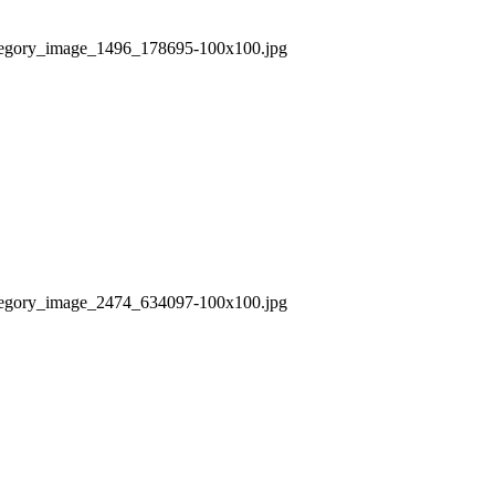
/category_image_1496_178695-100x100.jpg
/category_image_2474_634097-100x100.jpg