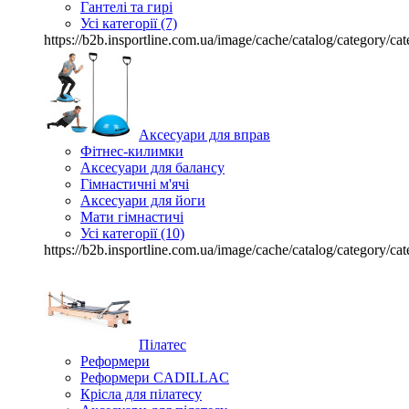
Гантелі та гирі
Усі категорії (7)
https://b2b.insportline.com.ua/image/cache/catalog/category
Аксесуари для вправ
Фітнес-килимки
Аксесуари для балансу
Гімнастичні м'ячі
Аксесуари для йоги
Мати гімнастичі
Усі категорії (10)
https://b2b.insportline.com.ua/image/cache/catalog/category
Пілатес
Реформери
Реформери CADILLAC
Крісла для пілатесу