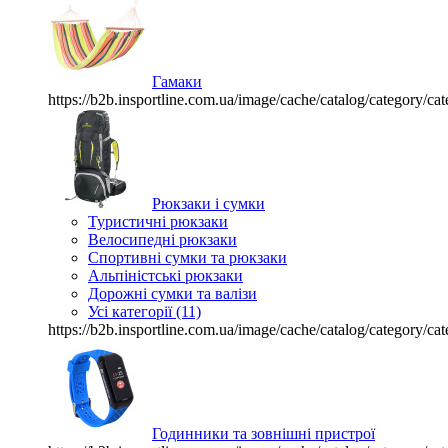
Гамаки
https://b2b.insportline.com.ua/image/cache/catalog/category
Рюкзаки і сумки
Туристичні рюкзаки
Велосипедні рюкзаки
Спортивні сумки та рюкзаки
Альпіністські рюкзаки
Дорожні сумки та валізи
Усі категорії (11)
https://b2b.insportline.com.ua/image/cache/catalog/category
Годинники та зовнішні пристрої