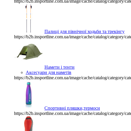
https://b2b.insportline.com.ua/image/cache/catalog/category
Палиці для північної ходьби та трекінгу
https://b2b.insportline.com.ua/image/cache/catalog/category
Намети і тенти
Аксесуари для наметів
https://b2b.insportline.com.ua/image/cache/catalog/category
Спортивні пляшки,термоси
https://b2b.insportline.com.ua/image/cache/catalog/category