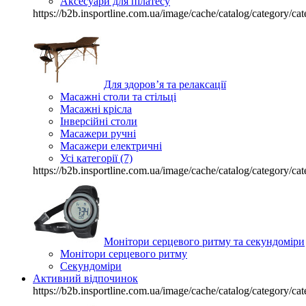
Аксесуари для пілатесу
https://b2b.insportline.com.ua/image/cache/catalog/category
Для здоров’я та релаксації
Масажні столи та стільці
Масажні крісла
Інверсійні столи
Масажери ручні
Масажери електричні
Усі категорії (7)
https://b2b.insportline.com.ua/image/cache/catalog/category
Монітори серцевого ритму та секундоміри
Монітори серцевого ритму
Секундоміри
Активний відпочинок
https://b2b.insportline.com.ua/image/cache/catalog/category