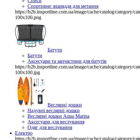
Списи
Спортивне знаряддя для метання
https://b2b.insportline.com.ua/image/cache/catalog/category/
100x100.png
Батути
Батути
Аксесуари та запчастини для батутів
https://b2b.insportline.com.ua/image/cache/catalog/category/
100x100.jpg
Веслярні дошки
Надувні веслярні дошки
Веслярні дошки Aqua Marina
Аксесуари для веслування
Одяг для веслування
Електро
https://b2b.insportline.com.ua/image/cache/catalog/category/