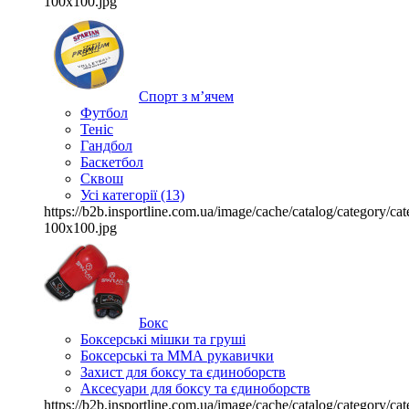
100x100.jpg
Спорт з м’ячем
Футбол
Теніс
Гандбол
Баскетбол
Сквош
Усі категорії (13)
https://b2b.insportline.com.ua/image/cache/catalog/category/
100x100.jpg
Бокс
Боксерські мішки та груші
Боксерські та ММА рукавички
Захист для боксу та єдиноборств
Аксесуари для боксу та єдиноборств
https://b2b.insportline.com.ua/image/cache/catalog/category/