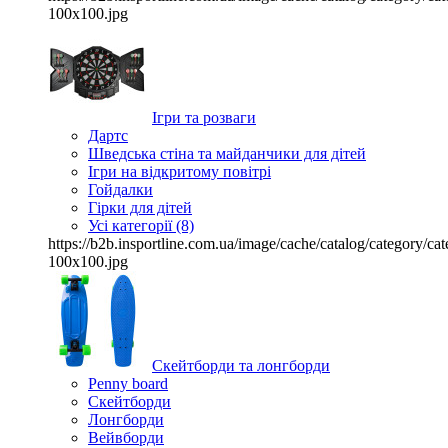
100x100.jpg
Ігри та розваги
Дартс
Шведська стіна та майданчики для дітей
Ігри на відкритому повітрі
Гойдалки
Гірки для дітей
Усі категорії (8)
https://b2b.insportline.com.ua/image/cache/catalog/category/
100x100.jpg
Скейтборди та лонгборди
Penny board
Скейтборди
Лонгборди
Вейвборди