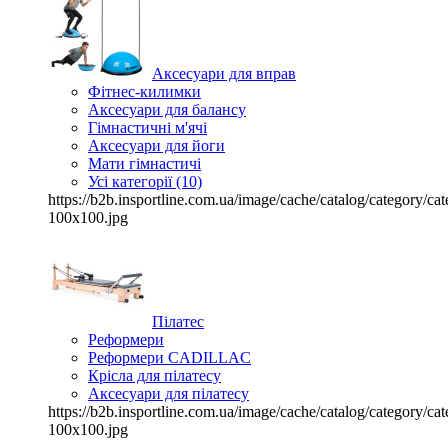
Аксесуари для вправ
Фітнес-килимки
Аксесуари для балансу
Гімнастичні м'ячі
Аксесуари для йоги
Мати гімнастичі
Усі категорії (10)
https://b2b.insportline.com.ua/image/cache/catalog/category/
100x100.jpg
Пілатес
Реформери
Реформери CADILLAC
Крісла для пілатесу
Аксесуари для пілатесу
https://b2b.insportline.com.ua/image/cache/catalog/category/
100x100.jpg