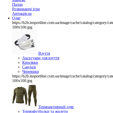
Пазли
Розвиваючі ігри
Автокрісла
Одяг
https://b2b.insportline.com.ua/image/cache/catalog/category/
100x100.jpg
Взуття
Аксесуари для взуття
Кросівки
Сандалі
Черевики
https://b2b.insportline.com.ua/image/cache/catalog/category/
100x100.jpg
Термоактивний одяг
Термофутболки та жилети