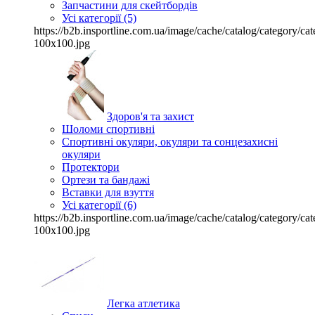
Запчастини для скейтбордів
Усі категорії (5)
https://b2b.insportline.com.ua/image/cache/catalog/category/
100x100.jpg
Здоров'я та захист
Шоломи спортивні
Спортивні окуляри, окуляри та сонцезахисні
окуляри
Протектори
Ортези та бандажі
Вставки для взуття
Усі категорії (6)
https://b2b.insportline.com.ua/image/cache/catalog/category/
100x100.jpg
Легка атлетика