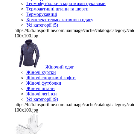
Термофутболки з короткими рукавами
Термоактивні штани та шорти
Терморукавиці
Комплект термоактивного одягу
Усі категорії (5)
https://b2b.insportline.com.ua/image/cache/catalog/category/
100x100.jpg
Жіночий одяг
Жіночі куртки
Жіночі спортивні кофти
Жіночі футболки
Жіночі штани
Жіночі легінси
Усі категорії (9)
https://b2b.insportline.com.ua/image/cache/catalog/category/
100x100.jpg