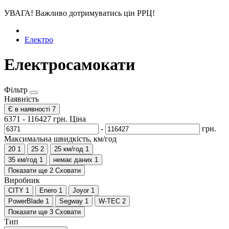
УВАГА! Важливо дотримуватись цін РРЦ!
Електро
Електросамокати
Фільтр
Наявність
Є в наявності
7
6371
-
116427
грн.
Ціна
-
грн.
Максимальна швидкість, км/год
20
1
25
2
25 км/год
1
35 км/год
1
немає даних
1
Показати ще 2
Сховати
Виробник
CITY
1
Enero
1
Joyor
1
PowerBlade
1
Segway
1
W-TEC
2
Показати ще 3
Сховати
Тип