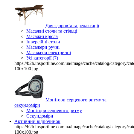
Для здоров’я та релаксації
Масажні столи та стільці
Масажні крісла
Інверсійні столи
Масажери ручні
Масажери електричні
Усі категорії (7)
https://b2b.insportline.com.ua/image/cache/catalog/category/
100x100.jpg
Монітори серцевого ритму та
секундоміри
Монітори серцевого ритму
Секундоміри
Активний відпочинок
https://b2b.insportline.com.ua/image/cache/catalog/category/
100x100.jpg