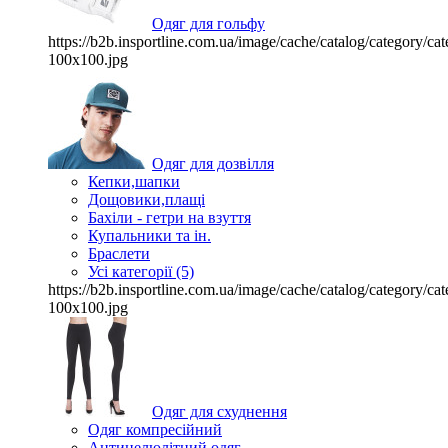
Одяг для гольфу
https://b2b.insportline.com.ua/image/cache/catalog/category/
100x100.jpg
Одяг для дозвілля
Кепки,шапки
Дощовики,плащі
Бахіли - гетри на взуття
Купальники та ін.
Браслети
Усі категорії (5)
https://b2b.insportline.com.ua/image/cache/catalog/category/
100x100.jpg
Одяг для схуднення
Одяг компресійний
Антицелюлітний одяг