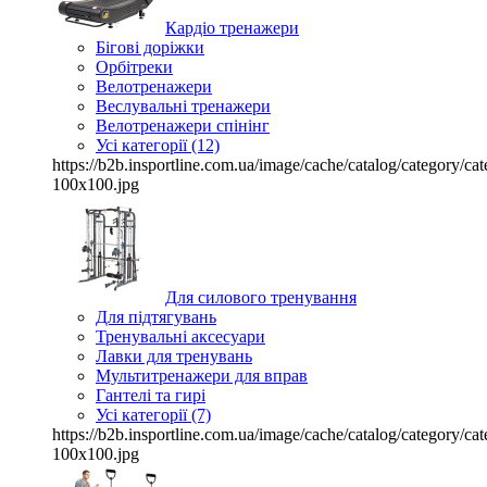
Кардіо тренажери
Бігові доріжки
Орбітреки
Велотренажери
Веслувальні тренажери
Велотренажери спінінг
Усі категорії (12)
https://b2b.insportline.com.ua/image/cache/catalog/category/
100x100.jpg
Для силового тренування
Для підтягувань
Тренувальні аксесуари
Лавки для тренувань
Мультитренажери для вправ
Гантелі та гирі
Усі категорії (7)
https://b2b.insportline.com.ua/image/cache/catalog/category/
100x100.jpg