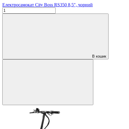
Електросамокат City Boss RS350 8,5", чорний
В кошик