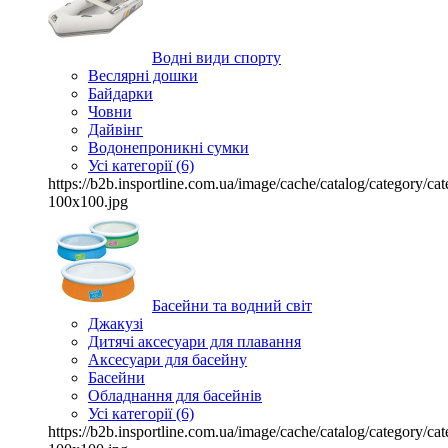
Водні види спорту
Веслярні дошки
Байдарки
Човни
Дайвінг
Водонепроникні сумки
Усі категорії (6)
https://b2b.insportline.com.ua/image/cache/catalog/category/
100x100.jpg
Басейни та водний світ
Джакузі
Дитячі аксесуари для плавання
Аксесуари для басейну
Басейни
Обладнання для басейнів
Усі категорії (6)
https://b2b.insportline.com.ua/image/cache/catalog/category/