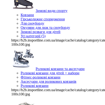
Зимові види спорту
Ковзани
Гірськолижне спорядження
Для сноуборду
Окуляри для лиж та сноуборду
Зимові розваги для дітей
Усі категорії (5)
https://b2b.insportline.com.ua/image/cache/catalog/category/
100x100.jpg
Роликові ковзани та аксесуари
Роликові ковзани для дітей + набори
Фітнес-роликові ковзани
Аксесуари для роликових ковзанів
Роликові ковзани
https://b2b.insportline.com.ua/image/cache/catalog/category/
100x100.jpg