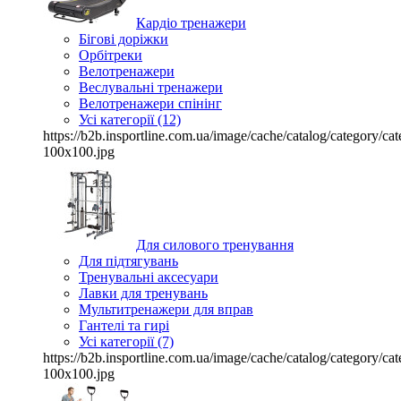
Кардіо тренажери
Бігові доріжки
Орбітреки
Велотренажери
Веслувальні тренажери
Велотренажери спінінг
Усі категорії (12)
https://b2b.insportline.com.ua/image/cache/catalog/category/
100x100.jpg
Для силового тренування
Для підтягувань
Тренувальні аксесуари
Лавки для тренувань
Мультитренажери для вправ
Гантелі та гирі
Усі категорії (7)
https://b2b.insportline.com.ua/image/cache/catalog/category/
100x100.jpg