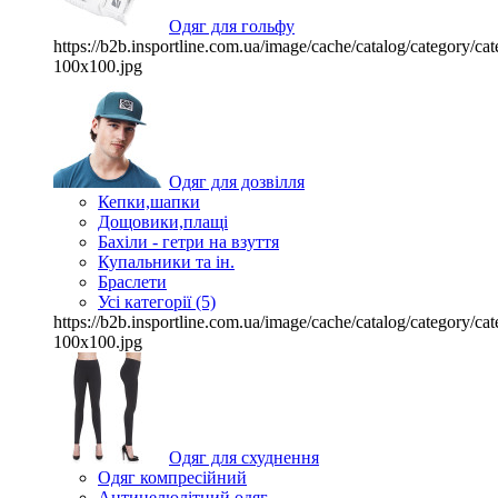
Одяг для гольфу
https://b2b.insportline.com.ua/image/cache/catalog/category/
100x100.jpg
Одяг для дозвілля
Кепки,шапки
Дощовики,плащі
Бахіли - гетри на взуття
Купальники та ін.
Браслети
Усі категорії (5)
https://b2b.insportline.com.ua/image/cache/catalog/category/
100x100.jpg
Одяг для схуднення
Одяг компресійний
Антицелюлітний одяг