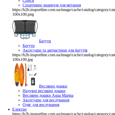
Списи
Спортивне знаряддя для метання
https://b2b.insportline.com.ua/image/cache/catalog/category/
100x100.png
Батути
Батути
Аксесуари та запчастини для батутів
https://b2b.insportline.com.ua/image/cache/catalog/category/
100x100.jpg
Веслярні дошки
Надувні веслярні дошки
Веслярні дошки Aqua Marina
Аксесуари для веслування
Одяг для веслування
Електро
https://b2b.insportline.com.ua/image/cache/catalog/category/