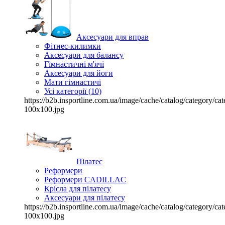
Аксесуари для вправ
Фітнес-килимки
Аксесуари для балансу
Гімнастичні м'ячі
Аксесуари для йоги
Мати гімнастичі
Усі категорії (10)
https://b2b.insportline.com.ua/image/cache/catalog/category/
100x100.jpg
Пілатес
Реформери
Реформери CADILLAC
Крісла для пілатесу
Аксесуари для пілатесу
https://b2b.insportline.com.ua/image/cache/catalog/category/
100x100.jpg