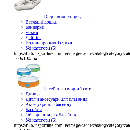
Водні види спорту
Веслярні дошки
Байдарки
Човни
Дайвінг
Водонепроникні сумки
Усі категорії (6)
https://b2b.insportline.com.ua/image/cache/catalog/category/
100x100.jpg
Басейни та водний світ
Джакузі
Дитячі аксесуари для плавання
Аксесуари для басейну
Басейни
Обладнання для басейнів
Усі категорії (6)
https://b2b.insportline.com.ua/image/cache/catalog/category/