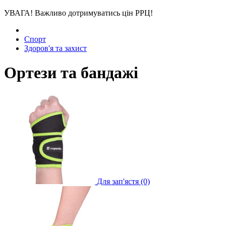
УВАГА! Важливо дотримуватись цін РРЦ!
Спорт
Здоров'я та захист
Ортези та бандажі
Для зап'ястя (0)