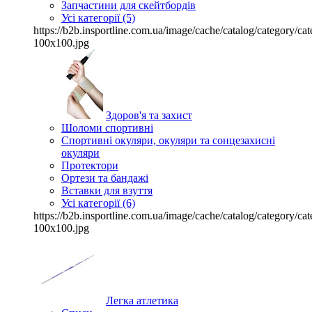
Запчастини для скейтбордів
Усі категорії (5)
https://b2b.insportline.com.ua/image/cache/catalog/category/
100x100.jpg
Здоров'я та захист
Шоломи спортивні
Спортивні окуляри, окуляри та сонцезахисні
окуляри
Протектори
Ортези та бандажі
Вставки для взуття
Усі категорії (6)
https://b2b.insportline.com.ua/image/cache/catalog/category/
100x100.jpg
Легка атлетика