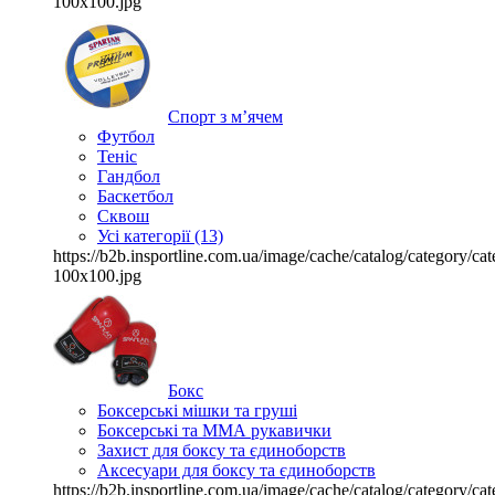
100x100.jpg
Спорт з м’ячем
Футбол
Теніс
Гандбол
Баскетбол
Сквош
Усі категорії (13)
https://b2b.insportline.com.ua/image/cache/catalog/category/
100x100.jpg
Бокс
Боксерські мішки та груші
Боксерські та ММА рукавички
Захист для боксу та єдиноборств
Аксесуари для боксу та єдиноборств
https://b2b.insportline.com.ua/image/cache/catalog/category/