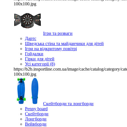
100x100.jpg
Ігри та розваги
Дартс
Шведська стіна та майданчики для дітей
Ігри на відкритому повітрі
Гойдалки
Гірки для дітей
Усі категорії (8)
https://b2b.insportline.com.ua/image/cache/catalog/category/
100x100.jpg
Скейтборди та лонгборди
Penny board
Скейтборди
Лонгборди
Вейвборди