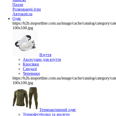
Пазли
Розвиваючі ігри
Автокрісла
Одяг
https://b2b.insportline.com.ua/image/cache/catalog/category/
100x100.jpg
Взуття
Аксесуари для взуття
Кросівки
Сандалі
Черевики
https://b2b.insportline.com.ua/image/cache/catalog/category/
100x100.jpg
Термоактивний одяг
Термофутболки та жилети