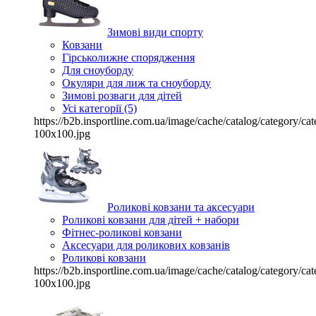
Зимові види спорту
Ковзани
Гірськолижне спорядження
Для сноуборду
Окуляри для лиж та сноуборду
Зимові розваги для дітей
Усі категорії (5)
https://b2b.insportline.com.ua/image/cache/catalog/category/
100x100.jpg
Роликові ковзани та аксесуари
Роликові ковзани для дітей + набори
Фітнес-роликові ковзани
Аксесуари для роликових ковзанів
Роликові ковзани
https://b2b.insportline.com.ua/image/cache/catalog/category/
100x100.jpg