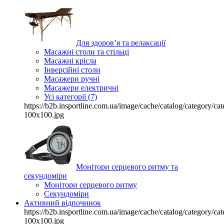
Для здоров’я та релаксації
Масажні столи та стільці
Масажні крісла
Інверсійні столи
Масажери ручні
Масажери електричні
Усі категорії (7)
https://b2b.insportline.com.ua/image/cache/catalog/category/
100x100.jpg
Монітори серцевого ритму та
секундоміри
Монітори серцевого ритму
Секундоміри
Активний відпочинок
https://b2b.insportline.com.ua/image/cache/catalog/category/
100x100.jpg