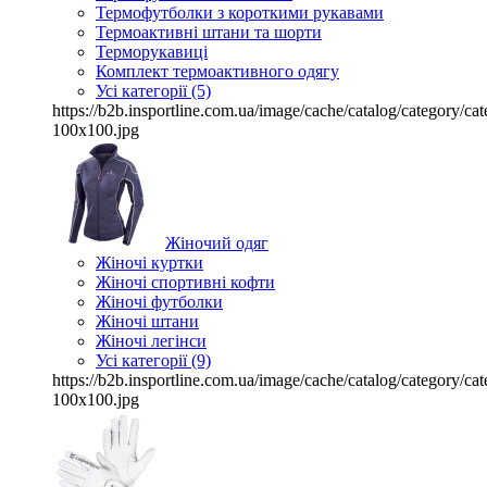
Термофутболки з короткими рукавами
Термоактивні штани та шорти
Терморукавиці
Комплект термоактивного одягу
Усі категорії (5)
https://b2b.insportline.com.ua/image/cache/catalog/category/
100x100.jpg
Жіночий одяг
Жіночі куртки
Жіночі спортивні кофти
Жіночі футболки
Жіночі штани
Жіночі легінси
Усі категорії (9)
https://b2b.insportline.com.ua/image/cache/catalog/category/
100x100.jpg