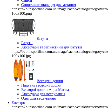
Списи
Спортивне знаряддя для метання
https://b2b.insportline.com.ua/image/cache/catalog/category/
100x100.png
Батути
Батути
Аксесуари та запчастини для батутів
https://b2b.insportline.com.ua/image/cache/catalog/category/
100x100.jpg
Веслярні дошки
Надувні веслярні дошки
Веслярні дошки Aqua Marina
Аксесуари для веслування
Одяг для веслування
Електро
https://b2b.insportline.com.ua/image/cache/catalog/category/