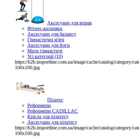
Аксесуари для вправ
Фітнес-килимки
Аксесуари для балансу
Гімнастичні м'ячі
Аксесуари для йоги
Мати гімнастичі
Усі категорії (10)
https://b2b.insportline.com.ua/image/cache/catalog/category/
100x100.jpg
Пілатес
Реформери
Реформери CADILLAC
Крісла для пілатесу
Аксесуари для пілатесу
https://b2b.insportline.com.ua/image/cache/catalog/category/
100x100.jpg