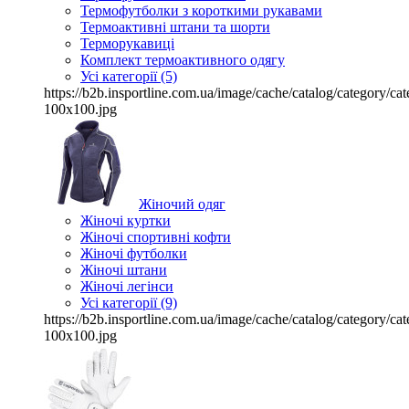
Термофутболки з короткими рукавами
Термоактивні штани та шорти
Терморукавиці
Комплект термоактивного одягу
Усі категорії (5)
https://b2b.insportline.com.ua/image/cache/catalog/category/
100x100.jpg
Жіночий одяг
Жіночі куртки
Жіночі спортивні кофти
Жіночі футболки
Жіночі штани
Жіночі легінси
Усі категорії (9)
https://b2b.insportline.com.ua/image/cache/catalog/category/
100x100.jpg