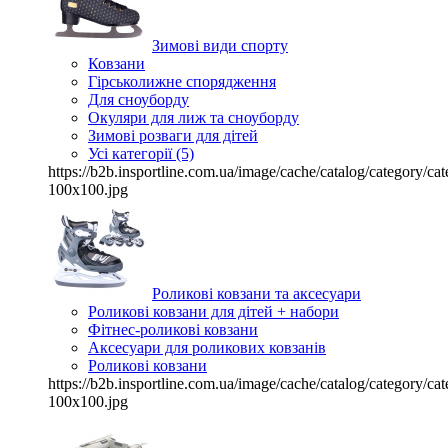
Зимові види спорту
Ковзани
Гірськолижне спорядження
Для сноуборду
Окуляри для лиж та сноуборду
Зимові розваги для дітей
Усі категорії (5)
https://b2b.insportline.com.ua/image/cache/catalog/category/
100x100.jpg
Роликові ковзани та аксесуари
Роликові ковзани для дітей + набори
Фітнес-роликові ковзани
Аксесуари для роликових ковзанів
Роликові ковзани
https://b2b.insportline.com.ua/image/cache/catalog/category/
100x100.jpg