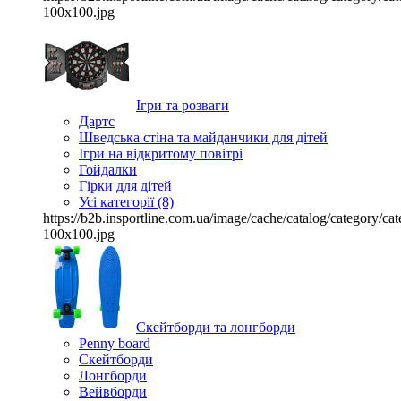
100x100.jpg
Ігри та розваги
Дартс
Шведська стіна та майданчики для дітей
Ігри на відкритому повітрі
Гойдалки
Гірки для дітей
Усі категорії (8)
https://b2b.insportline.com.ua/image/cache/catalog/category/
100x100.jpg
Скейтборди та лонгборди
Penny board
Скейтборди
Лонгборди
Вейвборди