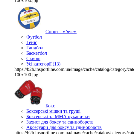
100x100.jpg
Спорт з м’ячем
Футбол
Теніс
Гандбол
Баскетбол
Сквош
Усі категорії (13)
https://b2b.insportline.com.ua/image/cache/catalog/category/
100x100.jpg
Бокс
Боксерські мішки та груші
Боксерські та ММА рукавички
Захист для боксу та єдиноборств
Аксесуари для боксу та єдиноборств
https://b2b.insportline.com.ua/image/cache/catalog/category/