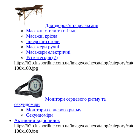
Для здоров’я та релаксації
Масажні столи та стільці
Масажні крісла
Інверсійні столи
Масажери ручні
Масажери електричні
Усі категорії (7)
https://b2b.insportline.com.ua/image/cache/catalog/category/
100x100.jpg
Монітори серцевого ритму та
секундоміри
Монітори серцевого ритму
Секундоміри
Активний відпочинок
https://b2b.insportline.com.ua/image/cache/catalog/category/
100x100.jpg