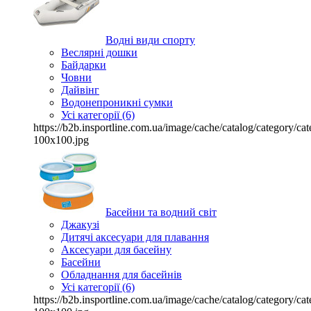
Водні види спорту
Веслярні дошки
Байдарки
Човни
Дайвінг
Водонепроникні сумки
Усі категорії (6)
https://b2b.insportline.com.ua/image/cache/catalog/category/
100x100.jpg
Басейни та водний світ
Джакузі
Дитячі аксесуари для плавання
Аксесуари для басейну
Басейни
Обладнання для басейнів
Усі категорії (6)
https://b2b.insportline.com.ua/image/cache/catalog/category/