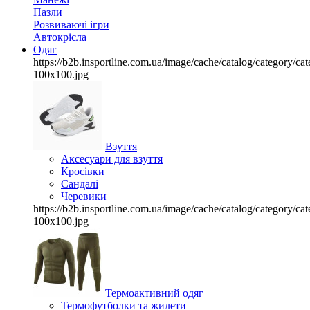
Пазли
Розвиваючі ігри
Автокрісла
Одяг
https://b2b.insportline.com.ua/image/cache/catalog/category/
100x100.jpg
Взуття
Аксесуари для взуття
Кросівки
Сандалі
Черевики
https://b2b.insportline.com.ua/image/cache/catalog/category/
100x100.jpg
Термоактивний одяг
Термофутболки та жилети