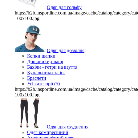
Одяг для гольфу
https://b2b.insportline.com.ua/image/cache/catalog/category/
100x100.jpg
Одяг для дозвілля
Кепки,шапки
Дощовики,плащі
Бахіли - гетри на взуття
Купальники та ін.
Браслети
Усі категорії (5)
https://b2b.insportline.com.ua/image/cache/catalog/category/
100x100.jpg
Одяг для схуднення
Одяг компресійний
Антицелюлітний одяг