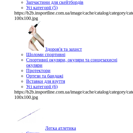
Запчастини для скейтбордів
Усі категорії (5)
https://b2b.insportline.com.ua/image/cache/catalog/category/
100x100.jpg
Здоров'я та захист
Шоломи спортивні
Спортивні окуляри, окуляри та сонцезахисні
окуляри
Протектори
Ортези та бандажі
Вставки для взуття
Усі категорії (6)
https://b2b.insportline.com.ua/image/cache/catalog/category/
100x100.jpg
Легка атлетика