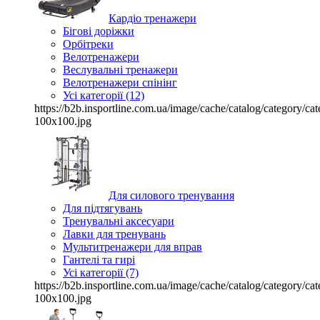
Кардіо тренажери
Бігові доріжки
Орбітреки
Велотренажери
Веслувальні тренажери
Велотренажери спінінг
Усі категорії (12)
https://b2b.insportline.com.ua/image/cache/catalog/category/
100x100.jpg
Для силового тренування
Для підтягувань
Тренувальні аксесуари
Лавки для тренувань
Мультитренажери для вправ
Гантелі та гирі
Усі категорії (7)
https://b2b.insportline.com.ua/image/cache/catalog/category/
100x100.jpg