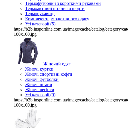
Термофутболки з короткими рукавами
Термоактивні штани та шорти
Терморукавиці
Комплект термоактивного одягу
Усі категорії (5)
https://b2b.insportline.com.ua/image/cache/catalog/category/
100x100.jpg
Жіночий одяг
Жіночі куртки
Жіночі спортивні кофти
Жіночі футболки
Жіночі штани
Жіночі легінси
Усі категорії (9)
https://b2b.insportline.com.ua/image/cache/catalog/category/
100x100.jpg