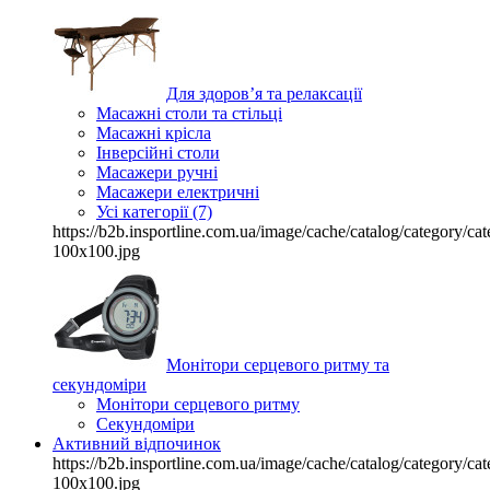
Для здоров’я та релаксації
Масажні столи та стільці
Масажні крісла
Інверсійні столи
Масажери ручні
Масажери електричні
Усі категорії (7)
https://b2b.insportline.com.ua/image/cache/catalog/category/
100x100.jpg
Монітори серцевого ритму та
секундоміри
Монітори серцевого ритму
Секундоміри
Активний відпочинок
https://b2b.insportline.com.ua/image/cache/catalog/category/
100x100.jpg