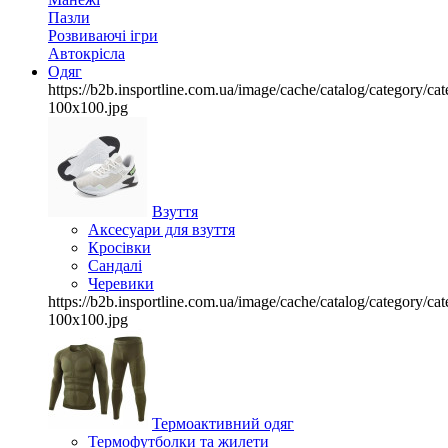
Пазли
Розвиваючі ігри
Автокрісла
Одяг
https://b2b.insportline.com.ua/image/cache/catalog/category/
100x100.jpg
Взуття
Аксесуари для взуття
Кросівки
Сандалі
Черевики
https://b2b.insportline.com.ua/image/cache/catalog/category/
100x100.jpg
Термоактивний одяг
Термофутболки та жилети