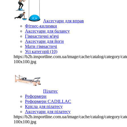
Аксесуари для вправ
Фітнес-килимки
Аксесуари для балансу
Гімнастичні м'ячі
Аксесуари для йоги
Мати гімнастичі
Усі категорії (10)
https://b2b.insportline.com.ua/image/cache/catalog/category/
100x100.jpg
Пілатес
Реформери
Реформери CADILLAC
Крісла для пілатесу
Аксесуари для пілатесу
https://b2b.insportline.com.ua/image/cache/catalog/category/
100x100.jpg