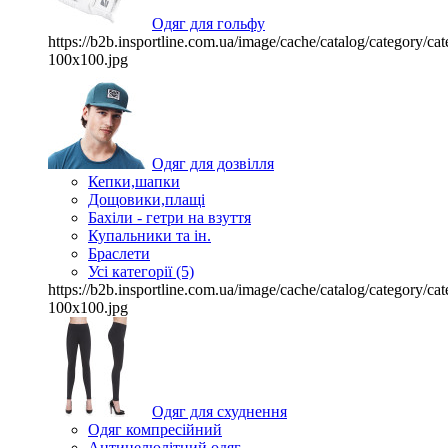
Одяг для гольфу
https://b2b.insportline.com.ua/image/cache/catalog/category/
100x100.jpg
Одяг для дозвілля
Кепки,шапки
Дощовики,плащі
Бахіли - гетри на взуття
Купальники та ін.
Браслети
Усі категорії (5)
https://b2b.insportline.com.ua/image/cache/catalog/category/
100x100.jpg
Одяг для схуднення
Одяг компресійний
Антицелюлітний одяг