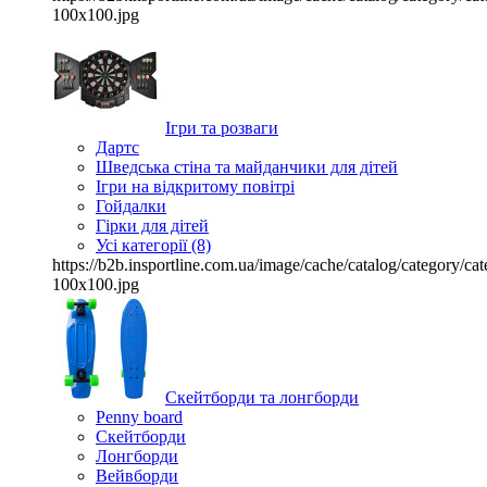
100x100.jpg
Ігри та розваги
Дартс
Шведська стіна та майданчики для дітей
Ігри на відкритому повітрі
Гойдалки
Гірки для дітей
Усі категорії (8)
https://b2b.insportline.com.ua/image/cache/catalog/category/
100x100.jpg
Скейтборди та лонгборди
Penny board
Скейтборди
Лонгборди
Вейвборди