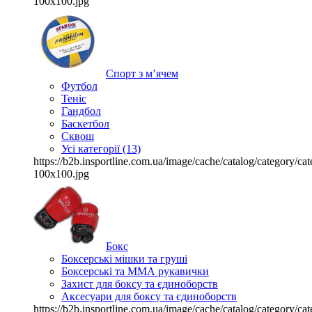
100x100.jpg
Спорт з м’ячем
Футбол
Теніс
Гандбол
Баскетбол
Сквош
Усі категорії (13)
https://b2b.insportline.com.ua/image/cache/catalog/category/
100x100.jpg
Бокс
Боксерські мішки та груші
Боксерські та ММА рукавички
Захист для боксу та єдиноборств
Аксесуари для боксу та єдиноборств
https://b2b.insportline.com.ua/image/cache/catalog/category/