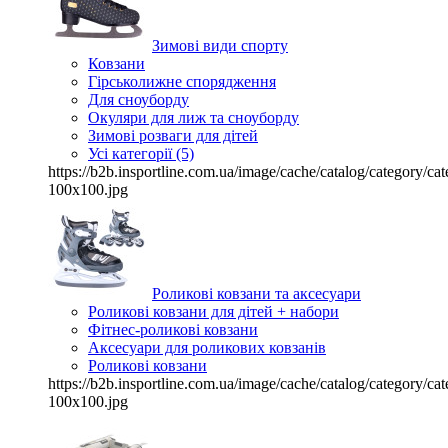
Зимові види спорту
Ковзани
Гірськолижне спорядження
Для сноуборду
Окуляри для лиж та сноуборду
Зимові розваги для дітей
Усі категорії (5)
https://b2b.insportline.com.ua/image/cache/catalog/category/
100x100.jpg
Роликові ковзани та аксесуари
Роликові ковзани для дітей + набори
Фітнес-роликові ковзани
Аксесуари для роликових ковзанів
Роликові ковзани
https://b2b.insportline.com.ua/image/cache/catalog/category/
100x100.jpg