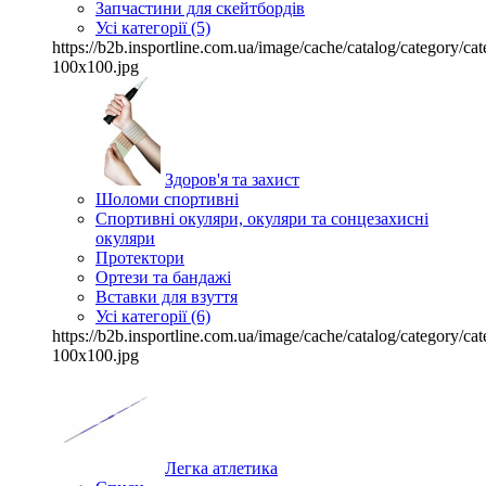
Запчастини для скейтбордів
Усі категорії (5)
https://b2b.insportline.com.ua/image/cache/catalog/category/
100x100.jpg
Здоров'я та захист
Шоломи спортивні
Спортивні окуляри, окуляри та сонцезахисні
окуляри
Протектори
Ортези та бандажі
Вставки для взуття
Усі категорії (6)
https://b2b.insportline.com.ua/image/cache/catalog/category/
100x100.jpg
Легка атлетика