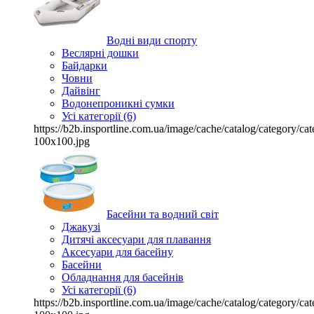
Водні види спорту
Веслярні дошки
Байдарки
Човни
Дайвінг
Водонепроникні сумки
Усі категорії (6)
https://b2b.insportline.com.ua/image/cache/catalog/category/
100x100.jpg
Басейни та водний світ
Джакузі
Дитячі аксесуари для плавання
Аксесуари для басейну
Басейни
Обладнання для басейнів
Усі категорії (6)
https://b2b.insportline.com.ua/image/cache/catalog/category/