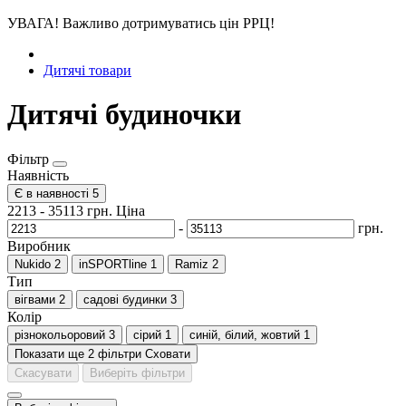
УВАГА! Важливо дотримуватись цін РРЦ!
Дитячі товари
Дитячі будиночки
Фільтр
Наявність
Є в наявності
5
2213
-
35113
грн.
Ціна
-
грн.
Виробник
Nukido
2
inSPORTline
1
Ramiz
2
Тип
вігвами
2
садові будинки
3
Колір
різнокольоровий
3
сірий
1
синій, білий, жовтий
1
Показати ще 2 фільтри
Сховати
Скасувати
Виберіть фільтри