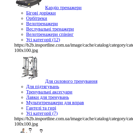
Кардіо тренажери
Бігові доріжки
Орбітреки
Велотренажери
Веслувальні тренажери
Велотренажери спінінг
Усі категорії (12)
https://b2b.insportline.com.ua/image/cache/catalog/category/
100x100.jpg
Для силового тренування
Для підтягувань
Тренувальні аксесуари
Лавки для тренувань
Мультитренажери для вправ
Гантелі та гирі
Усі категорії (7)
https://b2b.insportline.com.ua/image/cache/catalog/category/
100x100.jpg