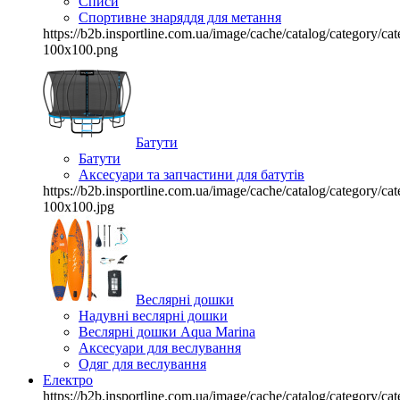
Списи
Спортивне знаряддя для метання
https://b2b.insportline.com.ua/image/cache/catalog/category/
100x100.png
Батути
Батути
Аксесуари та запчастини для батутів
https://b2b.insportline.com.ua/image/cache/catalog/category/
100x100.jpg
Веслярні дошки
Надувні веслярні дошки
Веслярні дошки Aqua Marina
Аксесуари для веслування
Одяг для веслування
Електро
https://b2b.insportline.com.ua/image/cache/catalog/category/