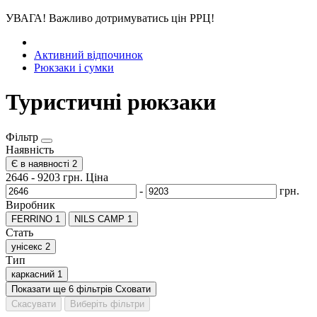
УВАГА! Важливо дотримуватись цін РРЦ!
Активний відпочинок
Рюкзаки і сумки
Туристичні рюкзаки
Фільтр
Наявність
Є в наявності
2
2646
-
9203
грн.
Ціна
-
грн.
Виробник
FERRINO
1
NILS CAMP
1
Стать
унісекс
2
Тип
каркасний
1
Показати ще 6 фільтрів
Сховати
Скасувати
Виберіть фільтри