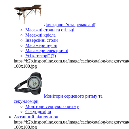
Для здоров’я та релаксації
Масажні столи та стільці
Масажні крісла
Інверсійні столи
Масажери ручні
Масажери електричні
Усі категорії (7)
https://b2b.insportline.com.ua/image/cache/catalog/category/
100x100.jpg
Монітори серцевого ритму та
секундоміри
Монітори серцевого ритму
Секундоміри
Активний відпочинок
https://b2b.insportline.com.ua/image/cache/catalog/category/
100x100.jpg