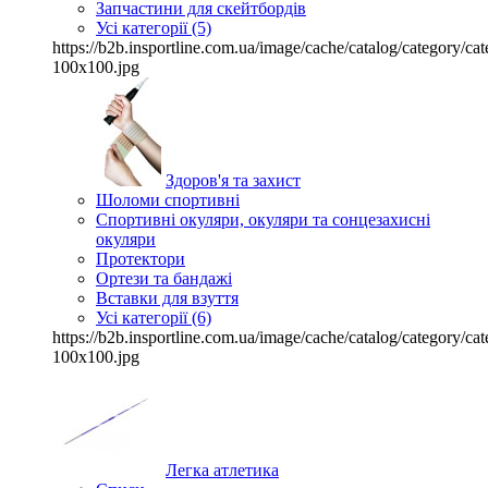
Запчастини для скейтбордів
Усі категорії (5)
https://b2b.insportline.com.ua/image/cache/catalog/category/
100x100.jpg
Здоров'я та захист
Шоломи спортивні
Спортивні окуляри, окуляри та сонцезахисні
окуляри
Протектори
Ортези та бандажі
Вставки для взуття
Усі категорії (6)
https://b2b.insportline.com.ua/image/cache/catalog/category/
100x100.jpg
Легка атлетика