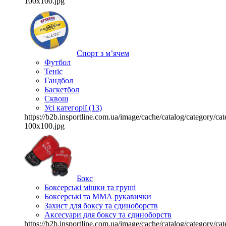
100x100.jpg
Спорт з м’ячем
Футбол
Теніс
Гандбол
Баскетбол
Сквош
Усі категорії (13)
https://b2b.insportline.com.ua/image/cache/catalog/category/
100x100.jpg
Бокс
Боксерські мішки та груші
Боксерські та ММА рукавички
Захист для боксу та єдиноборств
Аксесуари для боксу та єдиноборств
https://b2b.insportline.com.ua/image/cache/catalog/category/