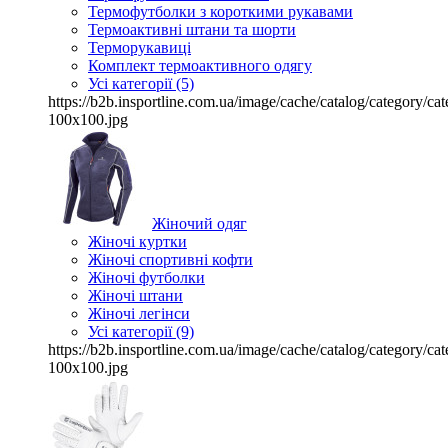
Термофутболки з короткими рукавами
Термоактивні штани та шорти
Терморукавиці
Комплект термоактивного одягу
Усі категорії (5)
https://b2b.insportline.com.ua/image/cache/catalog/category/
100x100.jpg
Жіночий одяг
Жіночі куртки
Жіночі спортивні кофти
Жіночі футболки
Жіночі штани
Жіночі легінси
Усі категорії (9)
https://b2b.insportline.com.ua/image/cache/catalog/category/
100x100.jpg