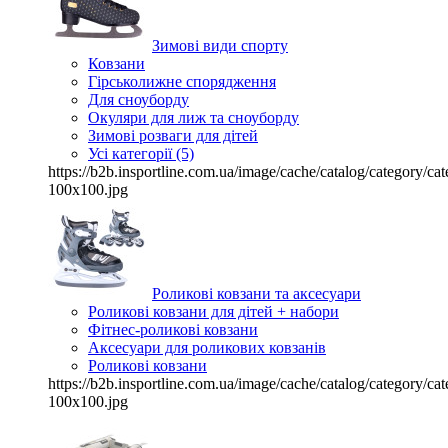
Зимові види спорту
Ковзани
Гірськолижне спорядження
Для сноуборду
Окуляри для лиж та сноуборду
Зимові розваги для дітей
Усі категорії (5)
https://b2b.insportline.com.ua/image/cache/catalog/category/
100x100.jpg
Роликові ковзани та аксесуари
Роликові ковзани для дітей + набори
Фітнес-роликові ковзани
Аксесуари для роликових ковзанів
Роликові ковзани
https://b2b.insportline.com.ua/image/cache/catalog/category/
100x100.jpg