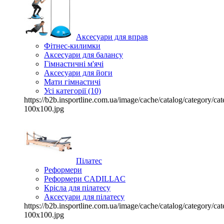
Аксесуари для вправ
Фітнес-килимки
Аксесуари для балансу
Гімнастичні м'ячі
Аксесуари для йоги
Мати гімнастичі
Усі категорії (10)
https://b2b.insportline.com.ua/image/cache/catalog/category/
100x100.jpg
Пілатес
Реформери
Реформери CADILLAC
Крісла для пілатесу
Аксесуари для пілатесу
https://b2b.insportline.com.ua/image/cache/catalog/category/
100x100.jpg