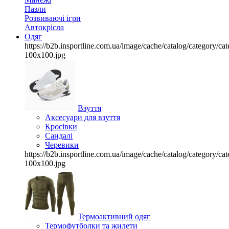
Пазли
Розвиваючі ігри
Автокрісла
Одяг
https://b2b.insportline.com.ua/image/cache/catalog/category/
100x100.jpg
Взуття
Аксесуари для взуття
Кросівки
Сандалі
Черевики
https://b2b.insportline.com.ua/image/cache/catalog/category/
100x100.jpg
Термоактивний одяг
Термофутболки та жилети