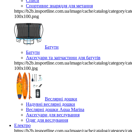
Списи
Спортивне знаряддя для метання
https://b2b.insportline.com.ua/image/cache/catalog/category/
100x100.png
Батути
Батути
Аксесуари та запчастини для батутів
https://b2b.insportline.com.ua/image/cache/catalog/category/
100x100.jpg
Веслярні дошки
Надувні веслярні дошки
Веслярні дошки Aqua Marina
Аксесуари для веслування
Одяг для веслування
Електро
https://b2b.insportline.com.ua/image/cache/catalog/category/