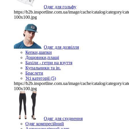
Одяг для гольфу
https://b2b.insportline.com.ua/image/cache/catalog/category/
100x100.jpg
Одяг для дозвілля
Кепки,шапки
Дощовики,плащі
Бахіли - гетри на взуття
Купальники та ін.
Браслети
Усі категорії (5)
https://b2b.insportline.com.ua/image/cache/catalog/category/
100x100.jpg
Одяг для схуднення
Одяг компресійний
Антицелюлітний одяг