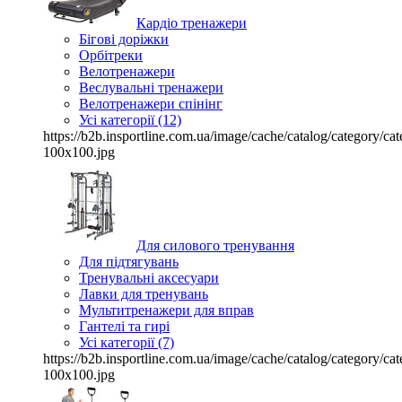
Кардіо тренажери
Бігові доріжки
Орбітреки
Велотренажери
Веслувальні тренажери
Велотренажери спінінг
Усі категорії (12)
https://b2b.insportline.com.ua/image/cache/catalog/category/
100x100.jpg
Для силового тренування
Для підтягувань
Тренувальні аксесуари
Лавки для тренувань
Мультитренажери для вправ
Гантелі та гирі
Усі категорії (7)
https://b2b.insportline.com.ua/image/cache/catalog/category/
100x100.jpg