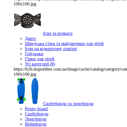
100x100.jpg
Ігри та розваги
Дартс
Шведська стіна та майданчики для дітей
Ігри на відкритому повітрі
Гойдалки
Гірки для дітей
Усі категорії (8)
https://b2b.insportline.com.ua/image/cache/catalog/category/
100x100.jpg
Скейтборди та лонгборди
Penny board
Скейтборди
Лонгборди
Вейвборди