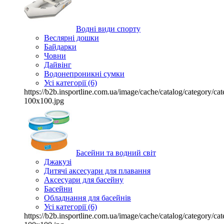
Водні види спорту
Веслярні дошки
Байдарки
Човни
Дайвінг
Водонепроникні сумки
Усі категорії (6)
https://b2b.insportline.com.ua/image/cache/catalog/category/
100x100.jpg
Басейни та водний світ
Джакузі
Дитячі аксесуари для плавання
Аксесуари для басейну
Басейни
Обладнання для басейнів
Усі категорії (6)
https://b2b.insportline.com.ua/image/cache/catalog/category/