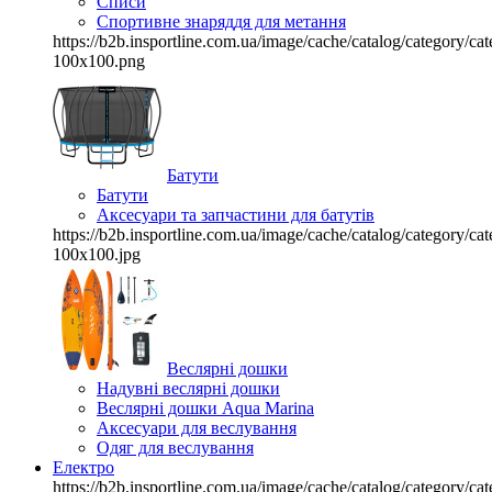
Списи
Спортивне знаряддя для метання
https://b2b.insportline.com.ua/image/cache/catalog/category/
100x100.png
Батути
Батути
Аксесуари та запчастини для батутів
https://b2b.insportline.com.ua/image/cache/catalog/category/
100x100.jpg
Веслярні дошки
Надувні веслярні дошки
Веслярні дошки Aqua Marina
Аксесуари для веслування
Одяг для веслування
Електро
https://b2b.insportline.com.ua/image/cache/catalog/category/