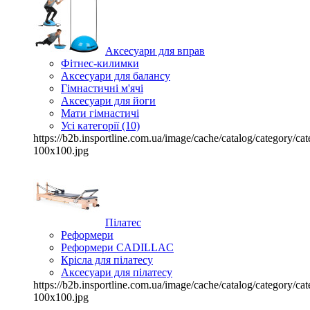
Аксесуари для вправ
Фітнес-килимки
Аксесуари для балансу
Гімнастичні м'ячі
Аксесуари для йоги
Мати гімнастичі
Усі категорії (10)
https://b2b.insportline.com.ua/image/cache/catalog/category/
100x100.jpg
Пілатес
Реформери
Реформери CADILLAC
Крісла для пілатесу
Аксесуари для пілатесу
https://b2b.insportline.com.ua/image/cache/catalog/category/
100x100.jpg