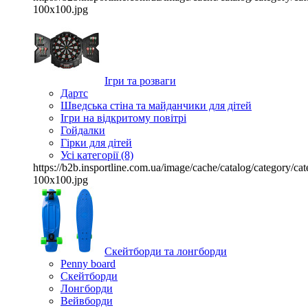
100x100.jpg
Ігри та розваги
Дартс
Шведська стіна та майданчики для дітей
Ігри на відкритому повітрі
Гойдалки
Гірки для дітей
Усі категорії (8)
https://b2b.insportline.com.ua/image/cache/catalog/category/
100x100.jpg
Скейтборди та лонгборди
Penny board
Скейтборди
Лонгборди
Вейвборди