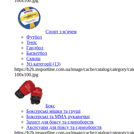
100x100.jpg
Спорт з м’ячем
Футбол
Теніс
Гандбол
Баскетбол
Сквош
Усі категорії (13)
https://b2b.insportline.com.ua/image/cache/catalog/category/
100x100.jpg
Бокс
Боксерські мішки та груші
Боксерські та ММА рукавички
Захист для боксу та єдиноборств
Аксесуари для боксу та єдиноборств
https://b2b.insportline.com.ua/image/cache/catalog/category/