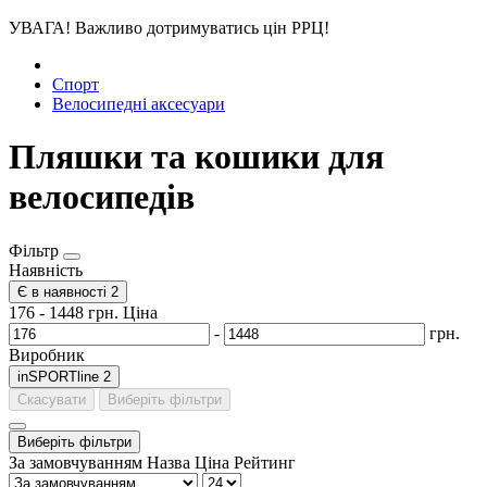
УВАГА! Важливо дотримуватись цін РРЦ!
Спорт
Велосипедні аксесуари
Пляшки та кошики для
велосипедів
Фільтр
Наявність
Є в наявності
2
176
-
1448
грн.
Ціна
-
грн.
Виробник
inSPORTline
2
Скасувати
Виберіть фільтри
Виберіть фільтри
За замовчуванням
Назва
Ціна
Рейтинг