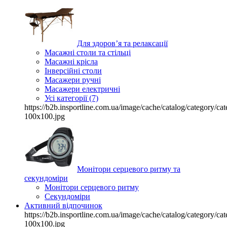
Для здоров’я та релаксації
Масажні столи та стільці
Масажні крісла
Інверсійні столи
Масажери ручні
Масажери електричні
Усі категорії (7)
https://b2b.insportline.com.ua/image/cache/catalog/category/
100x100.jpg
Монітори серцевого ритму та
секундоміри
Монітори серцевого ритму
Секундоміри
Активний відпочинок
https://b2b.insportline.com.ua/image/cache/catalog/category/
100x100.jpg