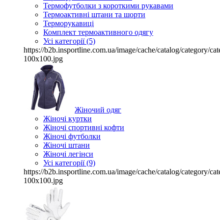
Термофутболки з короткими рукавами
Термоактивні штани та шорти
Терморукавиці
Комплект термоактивного одягу
Усі категорії (5)
https://b2b.insportline.com.ua/image/cache/catalog/category/
100x100.jpg
Жіночий одяг
Жіночі куртки
Жіночі спортивні кофти
Жіночі футболки
Жіночі штани
Жіночі легінси
Усі категорії (9)
https://b2b.insportline.com.ua/image/cache/catalog/category/
100x100.jpg