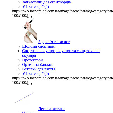
Запчастини для скейтбордів
Усі категорії (5)
https://b2b.insportline.com.ua/image/cache/catalog/category/
100x100.jpg
Здоров'я та захист
Шоломи спортивні
Спортивні окуляри, окуляри та сонцезахисні
окуляри
Протектори
Ортези та бандажі
Вставки для взуття
Усі категорії (6)
https://b2b.insportline.com.ua/image/cache/catalog/category/
100x100.jpg
Легка атлетика