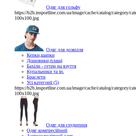
Одяг для гольфу
https://b2b.insportline.com.ua/image/cache/catalog/category/
100x100.jpg
Одяг для дозвілля
Кепки,шапки
Дощовики,плащі
Бахіли - гетри на взуття
Купальники та ін.
Браслети
Усі категорії (5)
https://b2b.insportline.com.ua/image/cache/catalog/category/
100x100.jpg
Одяг для схуднення
Одяг компресійний
Антицелюлітний одяг