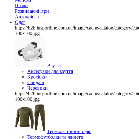
Пазли
Розвиваючі ігри
Автокрісла
Одяг
https://b2b.insportline.com.ua/image/cache/catalog/category/
100x100.jpg
Взуття
Аксесуари для взуття
Кросівки
Сандалі
Черевики
https://b2b.insportline.com.ua/image/cache/catalog/category/
100x100.jpg
Термоактивний одяг
Термофутболки та жилети