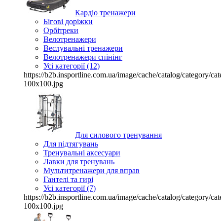
Кардіо тренажери
Бігові доріжки
Орбітреки
Велотренажери
Веслувальні тренажери
Велотренажери спінінг
Усі категорії (12)
https://b2b.insportline.com.ua/image/cache/catalog/category/
100x100.jpg
Для силового тренування
Для підтягувань
Тренувальні аксесуари
Лавки для тренувань
Мультитренажери для вправ
Гантелі та гирі
Усі категорії (7)
https://b2b.insportline.com.ua/image/cache/catalog/category/
100x100.jpg