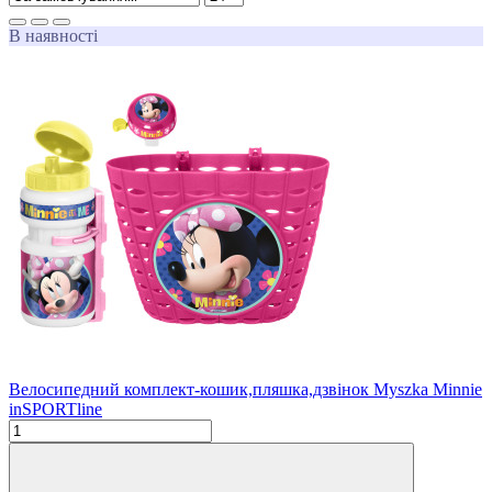
В наявності
Велосипедний комплект-кошик,пляшка,дзвінок Myszka Minnie
inSPORTline