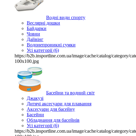
Водні види спорту
Веслярні дошки
Байдарки
Човни
Дайвінг
Водонепроникні сумки
Усі категорії (6)
https://b2b.insportline.com.ua/image/cache/catalog/category/
100x100.jpg
Басейни та водний світ
Джакузі
Дитячі аксесуари для плавання
Аксесуари для басейну
Басейни
Обладнання для басейнів
Усі категорії (6)
https://b2b.insportline.com.ua/image/cache/catalog/category/