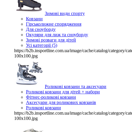
Зимові види спорту
Ковзани
Гірськолижне спорядження
Для сноуборду
Окуляри для лиж та сноуборду
Зимові розваги для дітей
Усі категорії (5)
https://b2b.insportline.com.ua/image/cache/catalog/category/
100x100.jpg
Роликові ковзани та аксесуари
Роликові ковзани для дітей + набори
Фітнес-роликові ковзани
Аксесуари для роликових ковзанів
Роликові ковзани
https://b2b.insportline.com.ua/image/cache/catalog/category/
100x100.jpg